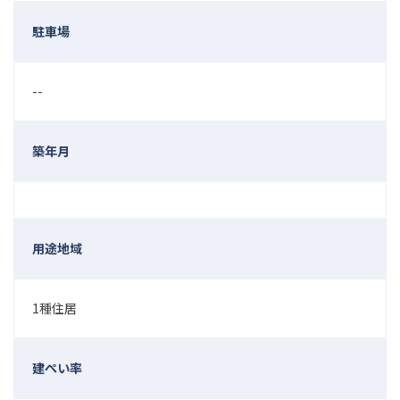
駐車場
--
築年月
用途地域
1種住居
建ぺい率