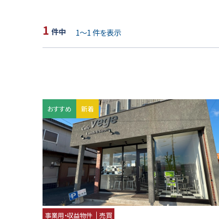
1
1
～
1
おすすめ
新着
事業用・収益物件
売買