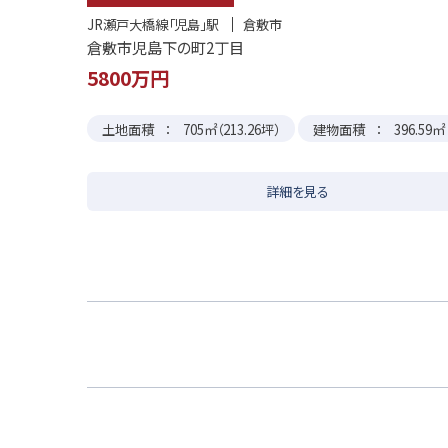
JR瀬戸大橋線「児島」駅
倉敷市
倉敷市児島下の町2丁目
5800
土地面積
705㎡（213.26坪）
建物面積
396.59㎡
詳細を見る