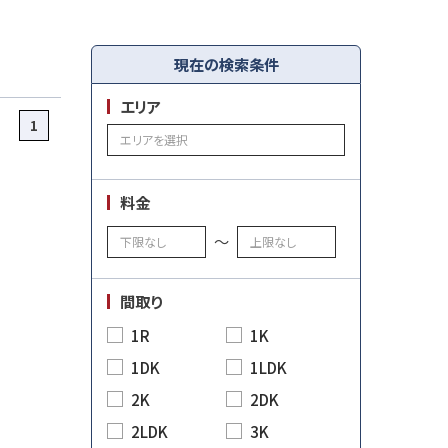
現在の検索条件
エリア
1
料金
～
間取り
1R
1K
1DK
1LDK
2K
2DK
2LDK
3K