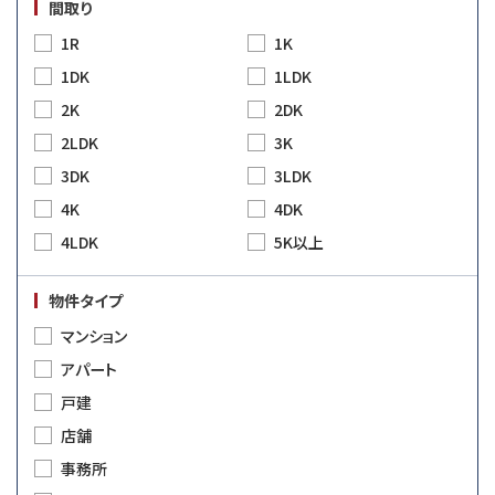
間取り
1R
1K
1DK
1LDK
2K
2DK
2LDK
3K
3DK
3LDK
4K
4DK
4LDK
5K以上
物件タイプ
マンション
アパート
戸建
店舗
事務所