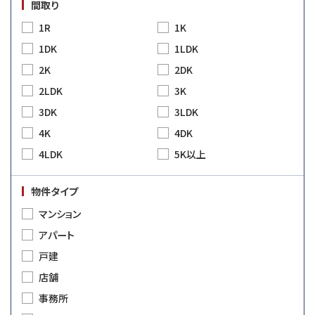
間取り
1R
1K
1DK
1LDK
2K
2DK
2LDK
3K
3DK
3LDK
4K
4DK
4LDK
5K以上
物件タイプ
マンション
アパート
戸建
店舗
事務所