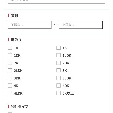
賃料
～
間取り
1R
1K
1DK
1LDK
2K
2DK
2LDK
3K
3DK
3LDK
4K
4DK
4LDK
5K以上
物件タイプ